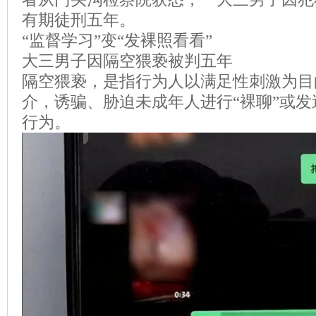
有期徒刑五年。
“监督学习”变“发裸照看看”
大三男子因隔空猥亵被判五年
隔空猥亵，是指行为人以满足性刺激为目
介，诱骗、胁迫未成年人进行“裸聊”或发
行为。