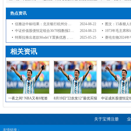
变, 对球队有不满
热点资讯
信雅达中标结果：北京银行杭州分行2024年-2027年基础系统运维服务采购项目中
2024-08-22
图文：15条狠人
中证价值股债恒定组合30/70指数报2998.43点
2024-08-23
1973年毛主席和许世友下棋，
特斯拉推出老款Model Y置换优惠，多项促销助力新款销售
2025-05-25
赛伦生物2024年半年报：研发创
相关资讯
一夜之间! NBA又有6笔签
8月19日“22农发12”最优买报
中证成长股债恒定组合
约, 湖人就
价方为
指数报46
关于宝博注册
业
友情链接：