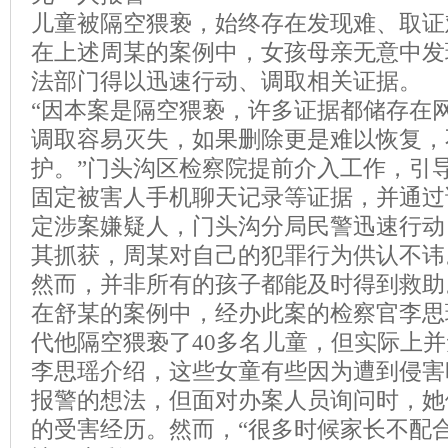
儿童被隔空猥亵，始终存在发现难、取证
在上述周某的案例中，女孩母亲无意中发
法部门得以迅速行动、调取相关证据。
“因本案是隔空猥亵，许多证据都储存在
调取容易灭失，如果删除更是难以恢复，
护。”门头沟区检察院提前介入工作，引
固定被害人手机聊天记录等证据，并通过
定涉案嫌疑人，门头沟分局民警迅速行动
其抓获，周某对自己的犯罪行为供认不讳
然而，并非所有的孩子都能及时得到救助
在舒某的案例中，经办此案的检察官李思
代他隔空猥亵了40多名儿童，但实际上
李思瑶介绍，这些女童有些因为遭到侵害
报警的想法，但面对办案人员询问时，她
的受害经历。然而，“很多时候家长不配