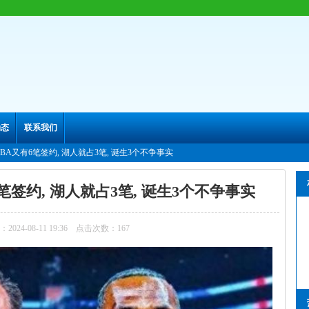
动态
联系我们
NBA又有6笔签约, 湖人就占3笔, 诞生3个不争事实
6笔签约, 湖人就占3笔, 诞生3个不争事实
024-08-11 19:36 点击次数：167