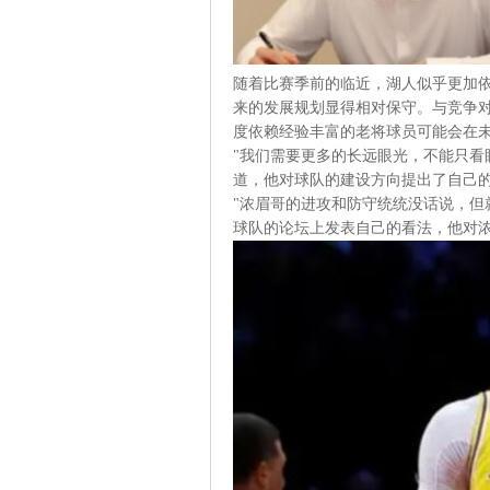
随着比赛季前的临近，湖人似乎更加
来的发展规划显得相对保守。与竞争
度依赖经验丰富的老将球员可能会在
"我们需要更多的长远眼光，不能只看
道，他对球队的建设方向提出了自己
"浓眉哥的进攻和防守统统没话说，但
球队的论坛上发表自己的看法，他对