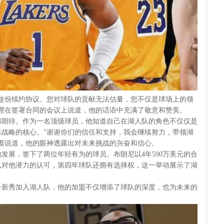
这份续约协议。您对球队的贡献无法估量，您不仅是球场上的领
理在签署合同的会议上说道，他的话语中充满了敬意和赞美。
和期待。作为一名顶级球员，他知道自己在湖人队的角色不仅仅是
战略的核心。"谢谢你们的信任和支持，我会继续努力，带领湖
着说道，他的眼神透露出对未来挑战的兴奋和信心。
发展，签下了两位年轻有为的球员。布朗尼以4年590万美元的合
队对他潜力的认可，第四年球队还拥有选择权，这一举动展示了湖
17号新秀加入湖人队，他的加盟不仅增添了球队的深度，也为未来的