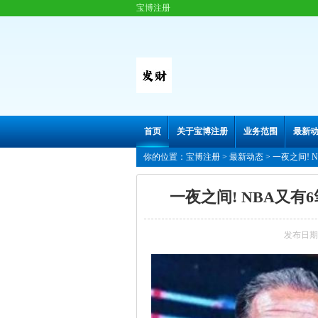
宝博注册
首页
关于宝博注册
业务范围
最新
你的位置：
宝博注册
>
最新动态
> 一夜之间! 
一夜之间! NBA又有
发布日期：2