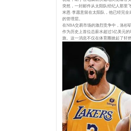
突然，一封邮件从太阳队经纪人那里飞
米恩·李愿意留在太阳队，他已经完全
的管理层。
在NBA交易市场的激烈竞争中，洛杉
作为历史上首位总薪水超过5亿美元的球
旗。这一消息不仅在体育圈掀起了轩