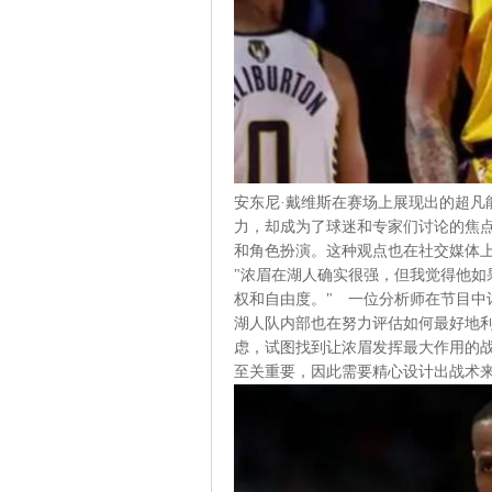
安东尼·戴维斯在赛场上展现出的超凡
力，却成为了球迷和专家们讨论的焦
和角色扮演。这种观点也在社交媒体
"浓眉在湖人确实很强，但我觉得他如
权和自由度。" 一位分析师在节目中
湖人队内部也在努力评估如何最好地利
虑，试图找到让浓眉发挥最大作用的战
至关重要，因此需要精心设计出战术