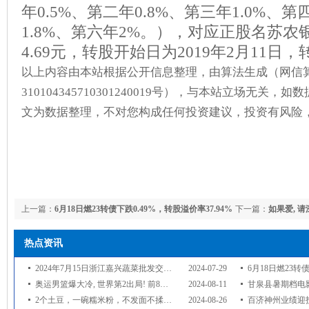
年0.5%、第二年0.8%、第三年1.0%、第
1.8%、第六年2%。），对应正股名苏
4.69元，转股开始日为2019年2月11日，
以上内容由本站根据公开信息整理，由算法生成（网信
310104345710301240019号），与本站立场无关
文为数据整理，不对您构成任何投资建议，投资有风险
上一篇：
6月18日燃23转债下跌0.49%，转股溢价率37.94%
下一篇：
如果爱, 请
热点资讯
2024年7月15日浙江嘉兴蔬菜批发交易市场价格行情
2024-07-29
6月18日燃23转债下跌0.
奥运男篮爆大冷, 世界第2出局! 前8呼之欲出字母哥需看约基奇脸色
2024-08-11
甘泉县暑期档电
2个土豆，一碗糯米粉，不发面不揉面，勺子一压，15分钟解决早餐
2024-08-26
百济神州业绩迎拐点，二季度已实现