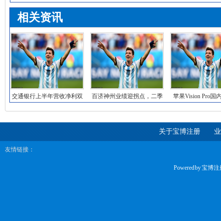
相关资讯
交通银行上半年营收净利双
百济神州业绩迎拐点，二季
苹果Vision Pro
降 总资产规模同
度已实现扭亏，泽
点关
关于宝博注册
业
友情链接：
Powered by
宝博注